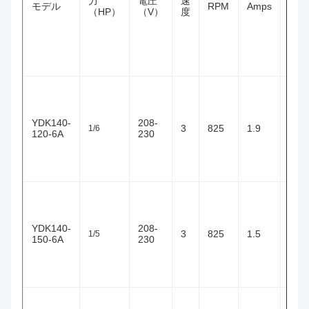
力
電圧
速
腐
モデル
RPM
Amps
低雑音C.
（HP）
（V）
度
敗
D.は性能を安定させます。
特徴:
リ
バ
YDK140-
208-
ー
3
825
1.9
1/6
120-6A
230
シ
ブ
ル
•容易な回転のためのリバーシブル
のプラグ
•クラスHの絶縁材
リ
•速い取付け
バ
•エネルギー効率が良い
YDK140-
208-
ー
3
825
1.5
1/5
•静かな操作
150-6A
230
シ
•ボール ベアリング
ブ
•二重電圧115/208-230電圧
ル
•直径:鋼鉄cover144mm
•自動積み過ぎ
指定:
•作動の臨時雇用者-10-43の程度
•力:150-250W