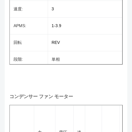
速度:
3
APMS:
1-3.9
回転
REV
段階:
単相
忍耐:
ボール ベアリング
原産地:
常州中国（本土）
コンデンサー ファン モーター
証明:
ROHS、UL
A.の順調順調、
B.の長い作業時間および低温