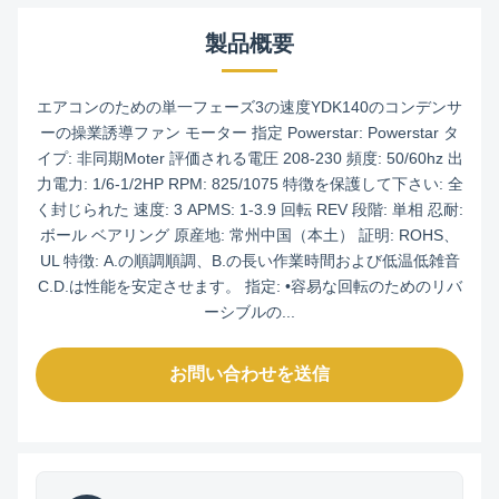
製品概要
リ
バ
YDK140-
208-
ー
185-
1/4
3
1075
1.3
230
シ
4A15
エアコンのための単一フェーズ3の速度YDK140のコンデンサ
ブ
ル
ーの操業誘導ファン モーター 指定 Powerstar: Powerstar タ
イプ: 非同期Moter 評価される電圧 208-230 頻度: 50/60hz 出
力電力: 1/6-1/2HP RPM: 825/1075 特徴を保護して下さい: 全
く封じられた 速度: 3 APMS: 1-3.9 回転 REV 段階: 単相 忍耐:
ボール ベアリング 原産地: 常州中国（本土） 証明: ROHS、
UL 特徴: A.の順調順調、B.の長い作業時間および低温低雑音
C.D.は性能を安定させます。 指定: •容易な回転のためのリバ
ーシブルの...
お問い合わせを送信