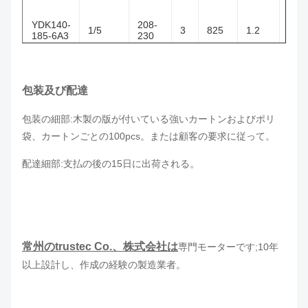
リ
バ
•評価される頻度:50/60Hz
YDK140-
208-
ー
1/5
3
825
1.2
•ポーランド人の数:6/8Pole
185-6A3
230
シ
•シャフトのサイズ:15mm
ブ
•速度:825-1075rpm
ル
•断熱システム
•高性能、高い信頼性、低雑音少し
振動
包装及び配達
リ
包装の細部:木製の版が付いている強いカートンおよびポリ
バ
YDK140-
208-
ー
1/4
3
825
1
袋、カートンごとの100pcs。または顧客の要求に従って。
185-6A6
230
シ
ブ
。
ル
配達細部:支払の後の15日に出荷される
リ
バ
YDK140-
208-
ー
1/4
3
1075
2.8
常州のtrustec Co.、株式会社は
185-6A7
230
シ
専門モーターです;10年
ブ
以上
設計し、作成
の経験の製造業者
。
ル