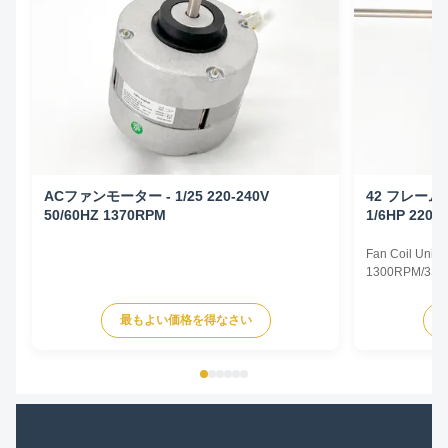
ACファンモーター - 1/25 220-240V
42 フレー
50/60HZ 1370RPM
1/6HP 220-
Fan Coil Unit 
1300RPM/3SPD
Specifications
Type Permanent
最もよい価格を得なさい
TEAO (Totally 
Equipped With
Phase Single P