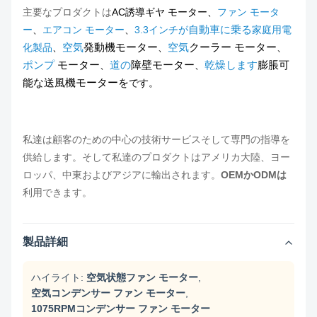
リ
主要なプロダクトは
AC誘導ギヤ モーター
、
ファン モータ
バ
自動車に乗る
ー
、
エアコン モーター
、
3.3インチが
家庭用電
YDK140-
208-
ー
1/4
3
1075
2
185-6A8
230
シ
空気
発動機モーター
空気
クーラー モーター
化製品
、
、
、
ブ
ポンプ
モーター
道の
障壁モーター
乾燥します
膨脹可
、
、
ル
能な送風機モーターを
です。
リ
バ
私達は顧客のための中心の技術サービスそして専門の指導を
YDK140-
208-
ー
1/5
3
1075
1.7
185-6A9
230
シ
供給します。そして私達のプロダクトはアメリカ大陸、ヨー
ブ
ロッパ、中東およびアジアに輸出されます。
OEMかODMは
ル
利用できます。
リ
バ
製品詳細
YDK140-
208-
ー
185-
1/4
3
1075
1.5
230
シ
6A10
ブ
ハイライト:
空気状態ファン モーター
,
ル
空気コンデンサー ファン モーター
,
1075RPMコンデンサー ファン モーター