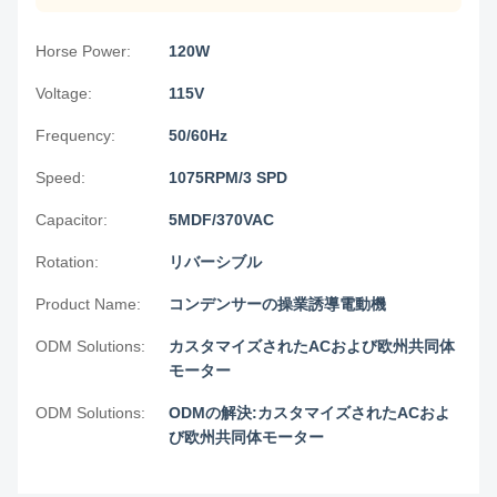
リ
バ
Horse Power:
120W
YDK140-
208-
ー
185-
1/4
3
1075
3.9
230
シ
6A11
Voltage:
115V
ブ
ル
Frequency:
50/60Hz
Speed:
1075RPM/3 SPD
リ
バ
Capacitor:
5MDF/370VAC
YDK140-
208-
ー
185-
1/4
3
1075
2.2
230
シ
6A12
Rotation:
リバーシブル
ブ
ル
Product Name:
コンデンサーの操業誘導電動機
ODM Solutions:
カスタマイズされたACおよび欧州共同体
リ
モーター
バ
YDK140-
208-
ー
ODM Solutions:
185-
1/4
ODMの解決:カスタマイズされたACおよ
3
1075
1.6
230
シ
6A13
び欧州共同体モーター
ブ
ル