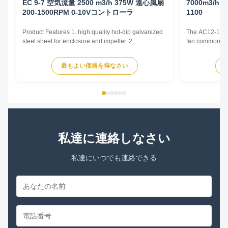
EC 9-7 空気流量 2500 m3/h 375W 遠心風扇
7000m3/h 
200-1500RPM 0-10Vコントローラ
1100
Product Features 1. high quality hot-dip galvanized
The AC12-12 cen
steel sheet for enclosure and impeller. 2.
fan commonly u
Reasonable structure, high efficiency, low noise,
and Air Conditi
small vibration. Main advantages 1. Experience and
and various oth
最もよい価格を得なさい
good service. We professionally produce fan motors
by generating 
for more than 10 years. And we have done
radially outward
internationa...
私達に連絡しなさい
私達にいつでも連絡できる