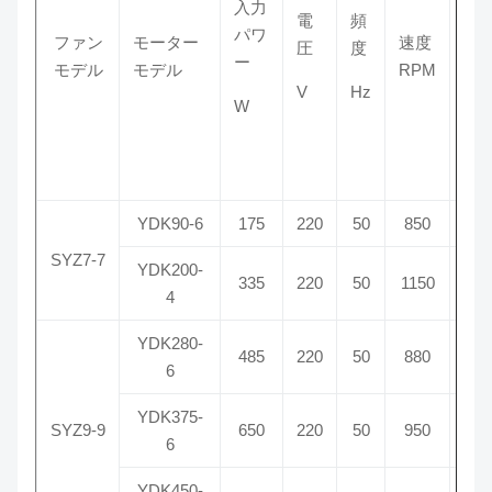
入力
空
電
頻
パワ
容
ファン
モーター
速度
圧
度
ー
モデル
モデル
RPM
m
V
Hz
W
³ /h
YDK90-6
175
220
50
850
100
SYZ7-7
YDK200-
335
220
50
1150
150
4
YDK280-
200
485
220
50
880
6
年
YDK375-
SYZ9-9
650
220
50
950
250
6
YDK450-