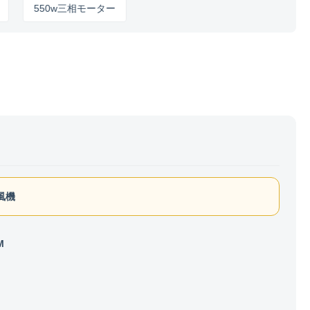
550w三相モーター
吹風機
M