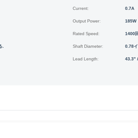
Current:
0.7A
Output Power:
185W
Rated Speed:
1400
.
Shaft Diameter:
0.78
Lead Length:
43.3"