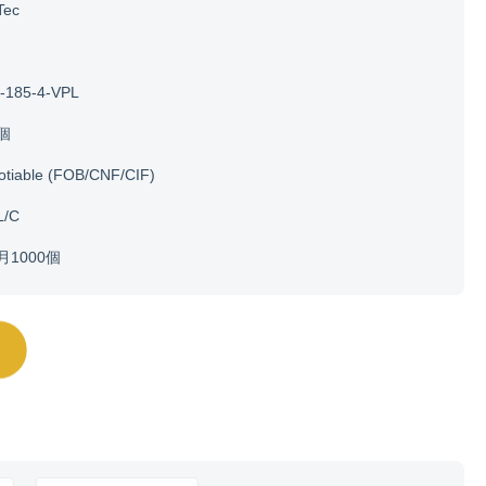
Tec
-185-4-VPL
0個
otiable (FOB/CNF/CIF)
L/C
月1000個