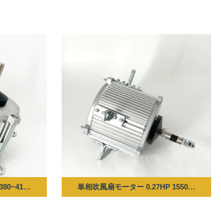
80~415V 50HZ 925RPM
単相吹風扇モーター 0.27HP 1550RPM 115V