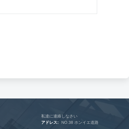
私達に連絡しなさい
アドレス:
NO.38 ホンイエ道路