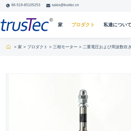
86-519-85105253
sales@trustec.cn
家
プロダクト
私達につい
>
家
>
プロダクト
>
三相モーター
>
二重電圧および周波数吹き上げモータ