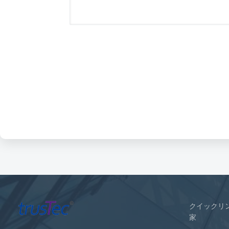
クイックリ
家