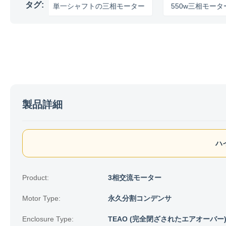
タグ:
ー
単一シャフトの三相モーター
550w三相モーター
製品詳細
ハ
Product:
3相交流モーター
Motor Type:
永久分割コンデンサ
Enclosure Type:
TEAO (完全閉ざされたエアオーバー