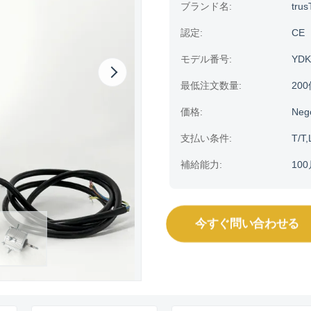
ブランド名:
trus
認定:
CE
モデル番号:
YDK
最低注文数量:
20
価格:
Neg
支払い条件:
T/T,
補給能力:
100
今すぐ問い合わせる