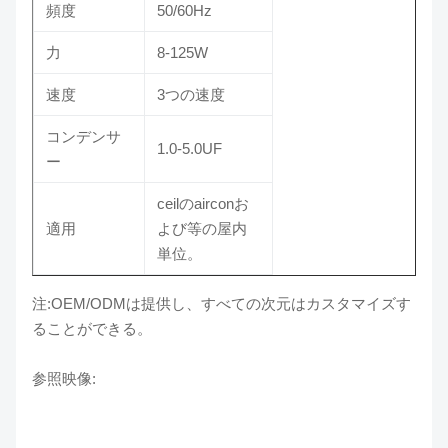
頻度
50/60Hz
力
8-125W
速度
3つの速度
コンデンサ
1.0-5.0UF
ー
ceilのairconお
適用
よび等の屋内
単位。
注:OEM/ODMは提供し、すべての次元はカスタマイズす
ることができる。
参照映像: