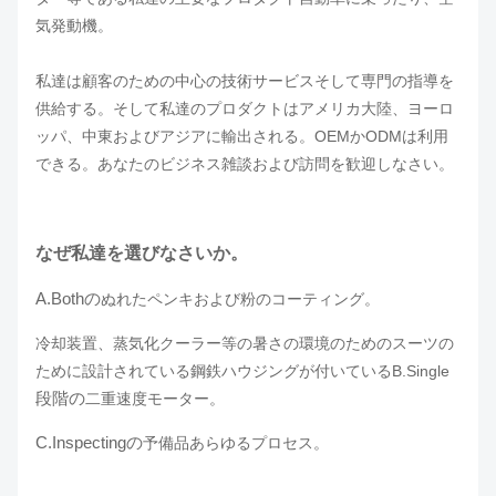
気発動機。
私達は顧客のための中心の技術サービスそして専門の指導を
供給する。そして私達のプロダクトはアメリカ大陸、ヨーロ
ッパ、中東およびアジアに輸出される。OEMかODMは利用
できる。あなたのビジネス雑談および訪問を歓迎しなさい。
なぜ私達を選びなさいか。
A.Bothの
ぬれたペンキおよび粉のコーティング。
冷却装置、蒸気化クーラー等の暑さの環境のためのスーツの
ために設計されている鋼鉄ハウジングが付いているB.Single
段階の
二重速度モーター。
C.Inspectingの
予備品あらゆるプロセス。