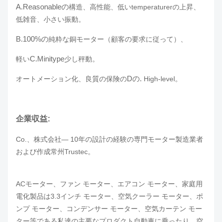
A.Reasonableの
構造、高性能、低いtemperaturerの上昇、
低雑音、小さい振動。
B.100%の
純粋な銅モーター（顧客の要求に従って）、
C.Minitype
軽い
少し秤動。
Dの.
オートメーション化、良質の保険の
High-level。
企業収益:
Co.、株式会社— 10年の設計の経験の専門モーター製造業者
および作成常州Trustec。
ACモーター、ファン モーター、エアコン モーター、家庭用
電化製品は3.3インチ モーター、空気クーラー モーター、ポ
ンプ モーター、コンデンサー モーター、空気カーテン モー
ター等である私達の
主要なプロダクト
自動車に乗ったり、
空