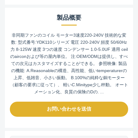
製品概要
非同期ファンのコイル モーター3速度220-240V 技術的な変
数: 型式番号:YDK110シリーズ 電圧 220-240V 頻度 50/60Hz
力 8-125W 速度 3つの速度 コンデンサー 1.0-5.0UF 適用 ceil
のairconおよび等の屋内単位。 注:OEM/ODMは提供し、すべ
ての次元はカスタマイズすることができる。 参照映像: 製品
の機能: A.Reasonableの構造、高性能、低いtemperaturerの
上昇、低雑音、小さい振動。 B.100%の純粋な銅モーター
（顧客の要求に従って）、 軽いC.Minitype少し秤動。 オート
メーション化、良質の保険のDの. ...
お問い合わせを送信