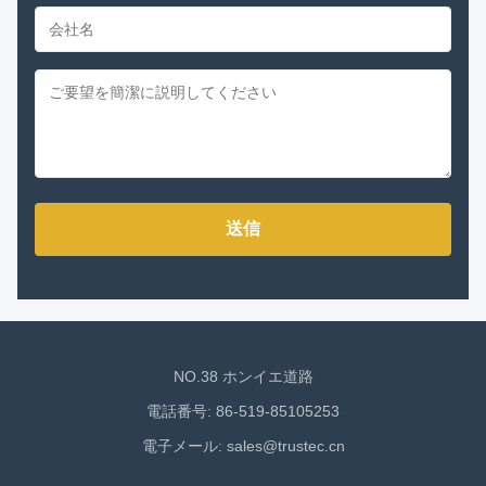
送信
NO.38 ホンイエ道路
電話番号: 86-519-85105253
電子メール:
sales@trustec.cn