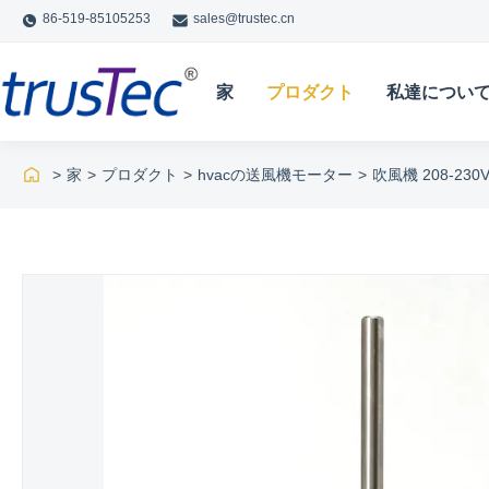
86-519-85105253
sales@trustec.cn
家
プロダクト
私達につい
>
家
>
プロダクト
>
hvacの送風機モーター
>
吹風機 208-230V