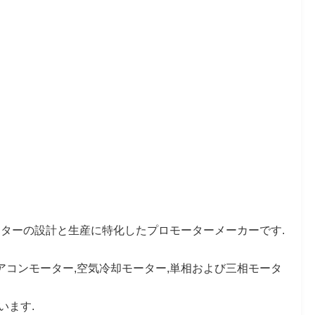
る種類のモーターの設計と生産に特化したプロモーターメーカーです.
エアコンモーター,空気冷却モーター,単相および三相モータ
います.