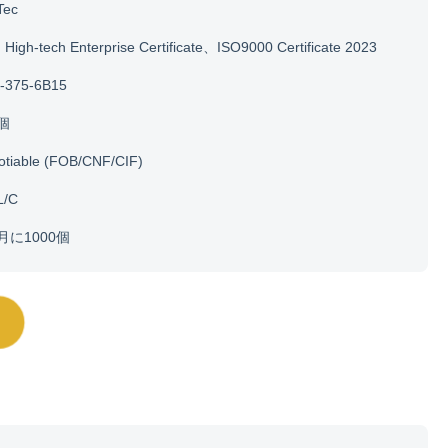
Tec
igh-tech Enterprise Certificate、ISO9000 Certificate 2023
-375-6B15
0個
otiable (FOB/CNF/CIF)
L/C
0月に1000個