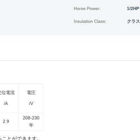
Horse Power:
1/2HP
Insulation Class:
クラス
定位電流
電圧
/A
/V
208-230
2.9
年
ることができます.