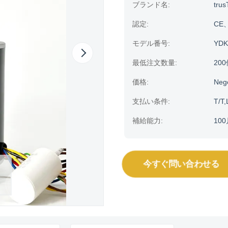
ブランド名:
trus
認定:
CE、H
モデル番号:
YDK
最低注文数量:
20
価格:
Neg
支払い条件:
T/T,
補給能力:
10
今すぐ問い合わせる