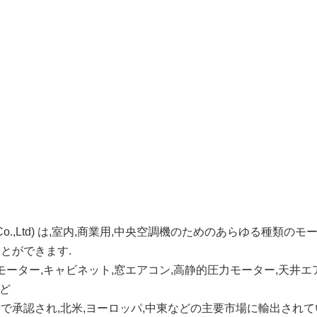
stec Co.,Ltd) は,室内,商業用,中央空調機のためのあらゆ
ことができます.
モーター,キャビネット,窓エアコン,高静的圧力モーター,天井
など
Lの証明書で承認され,北米,ヨーロッパ,中東などの主要市場に輸出されて