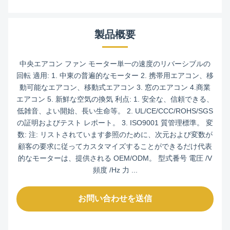
製品概要
中央エアコン ファン モーター単一の速度のリバーシブルの
回転 適用: 1. 中東の普遍的なモーター 2. 携帯用エアコン、移
動可能なエアコン、移動式エアコン 3. 窓のエアコン 4.商業
エアコン 5. 新鮮な空気の換気 利点: 1. 安全な、信頼できる、
低雑音、よい開始、長い生命等。 2. UL/CE/CCC/ROHS/SGS
の証明およびテスト レポート。 3. ISO9001 質管理標準。 変
数: 注: リストされています参照のために、次元および変数が
顧客の要求に従ってカスタマイズすることができるだけ代表
的なモーターは、提供される OEM/ODM。 型式番号 電圧 /V
頻度 /Hz 力 ...
お問い合わせを送信