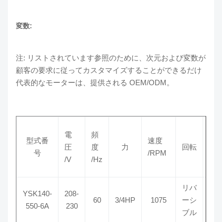
変数:
注: リストされています参照のために、次元および変数が
顧客の要求に従ってカスタマイズすることができるだけ
代表的なモーターは、提供される OEM/ODM。
電
頻
コ
型式番
速度
圧
度
力
回転
サ
号
/RPM
/V
/Hz
/M
リバ
YSK140-
208-
60
3/4HP
1075
ーシ
1
550-6A
230
ブル