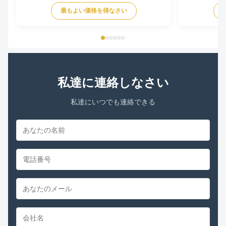
gray or black 2. Dimension : 140 3. Winding :
Voltage 110-1
最もよい価格を得なさい
aluminium or 100 % copper Motor Specification of
/ 60Hz / 50/6
1/5HP Universal Condenser Fan Motor 1. Voltage :
Speed 600-180
208 - 230V 2. ...
speeds Rotati
私達に連絡しなさい
私達にいつでも連絡できる