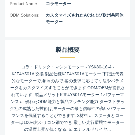
Product Name:
コラモーター
ODM Solutions:
カスタマイズされたACおよび欧州共同体
モーター
製品概要
コラ・ドリンク・マシンモーター - YSK80-16-4 -
KJF4Y501A 交換 製品仕様KJF4Y501Aモーター 下記は代表
的なモーターで,参照のみで,客の要求に応じて寸法やパラメ
ータをカスタマイズすることができます.ODM/OEMが提供さ
れています. 製品メリットKJF4Y501Aモーター 1パフォーマ
ンス a. 優れたODM能力と製品マッチング能力 ターストテッ
ク社の成熟した技術は,モーターの最も信頼性の高いパフォー
マンスを保証することができます. 2材料 a. スタータとロー
ターは100%純シリコン鋼ででき,厳しい走行環境でモーター
の温度上昇が低くなる. b. エナメルドワイヤ...