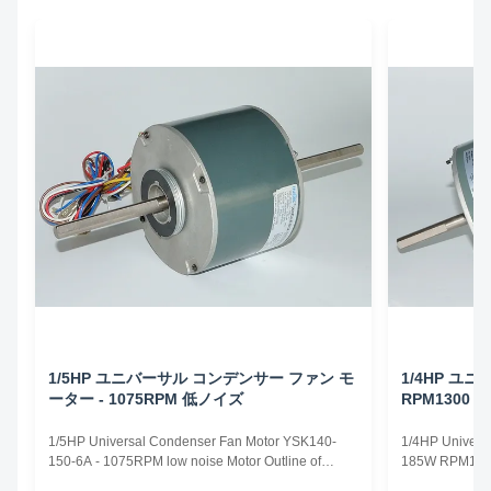
1/5HP ユニバーサル コンデンサー ファン モ
1/4HP ユニ
ーター - 1075RPM 低ノイズ
RPM1300
1/5HP Universal Condenser Fan Motor YSK140-
1/4HP Univers
150-6A - 1075RPM low noise Motor Outline of
185W RPM1300 
1/5HP Universal Condenser Fan Motor 1. Colour :
Universal Fan