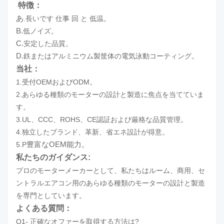
特徴：
あ
.
長いです
仕事
回
と
低温。
B.
低ノイズ。
C.
安定した品質。
D.
鉄またはアルミニウム製筐体の電気泳動コーティング。
当社：
1.受付
OEMおよびODM。
2.あらゆる種類のモーターの設計と製造に焦点を当てていま
す。
3.UL、CCC、ROHS、CE認証および厳格な品質管理。
4.独立したブランド、革新、省エネ設計が得意。
豊富なOEM能力。
5.P
私たちのガイダンス:
プロのモーターメーカーとして、私たちはルーム、商用、セ
ントラルエアコン用のあらゆる種類のモーターの設計と製造
を専門としています。
よくある質問：
Q1- 正確なオファーを取得する方法は?