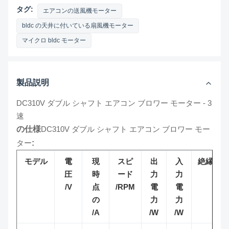
タグ:
エアコンの送風機モーター
bldc の天井に付いている扇風機モーター
マイクロ bldc モーター
製品説明
DC310V ダブル シャフト エアコン ブロワー モーター - 3
速
の仕様
DC310V ダブル シャフト エアコン ブロワー モー
ター
:
モデル
電
現
スピ
出
入
絶縁
圧
時
ード
力
力
/V
点
/RPM
電
電
の
力
力
/A
/W
/W