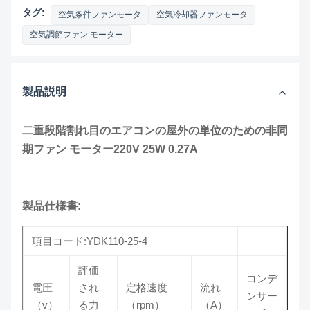
タグ:
空気条件ファンモータ
空気冷却器ファンモータ
空気調節ファン モーター
製品説明
二重段階割れ目のエアコンの屋外の単位のための非同
期ファン モーター220V 25W 0.27A
製品仕様書:
項目コード:YDK110-25-4
評価
コンデ
電圧
され
定格速度
流れ
ンサー
（v）
る力
（rpm）
（A）