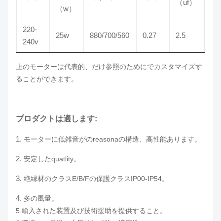
（uf）
（w）
220-
25w
880/700/560
0.27
2.5
240v
上のモーターは代表的、だけ参照のためにでカスタマイズす
ることができます。
プロダクトは適します:
1.
モーターに低雑音がのreasonaの構造、高性能あります。
2.
安定したquatlity。
3.
絶縁材のクラスE/B/Fの保護クラスIP00-IP54。
4.
多の風量。
5.輸入された装置及び技術援助を提供すること。