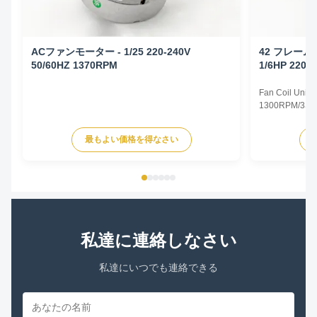
ACファンモーター - 1/25 220-240V
42 フレー
50/60HZ 1370RPM
1/6HP 220-
Fan Coil Unit 
1300RPM/3SPD
Specifications
Type Permanent
最もよい価格を得なさい
TEAO (Totally 
Equipped With
Phase Single P
私達に連絡しなさい
私達にいつでも連絡できる