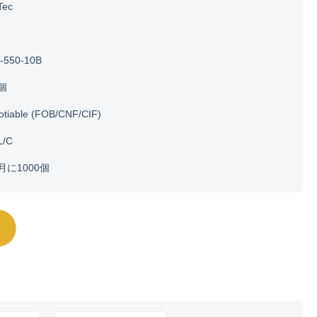
Tec
-550-10B
0個
otiable (FOB/CNF/CIF)
L/C
0月に1000個