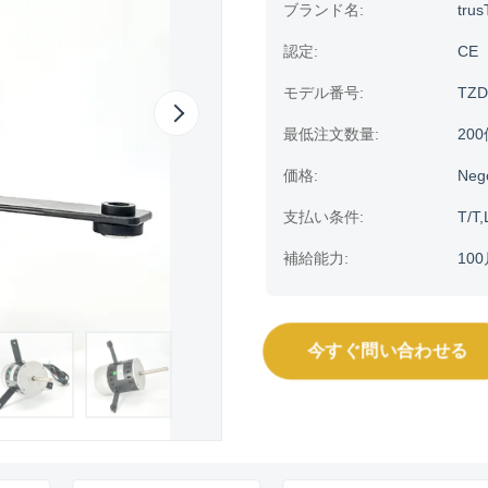
ブランド名:
trus
認定:
CE
モデル番号:
TZD
最低注文数量:
20
価格:
Neg
支払い条件:
T/T,
補給能力:
10
今すぐ問い合わせる