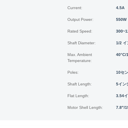
Current:
4.5A
Output Power:
550W
Rated Speed:
300~
Shaft Diameter:
1/2 イ
Max. Ambient
40°C/
Temperature:
Poles:
10セ
Shaft Length:
5インチ
Flat Length:
3.54
Motor Shell Length:
7.8"/