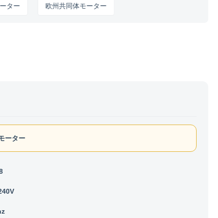
欧州共同体モーター
ECモーター
8
240V
hz