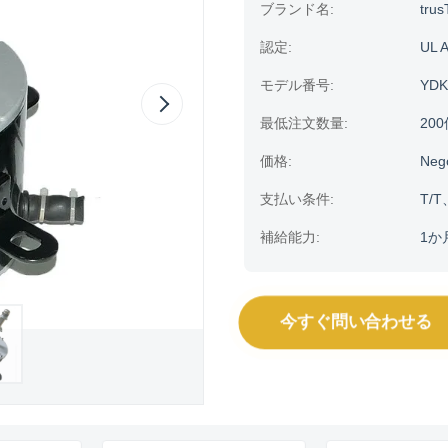
ブランド名:
trus
認定:
UL 
モデル番号:
YDK
最低注文数量:
20
価格:
Neg
支払い条件:
T/T
補給能力:
1か
今すぐ問い合わせる