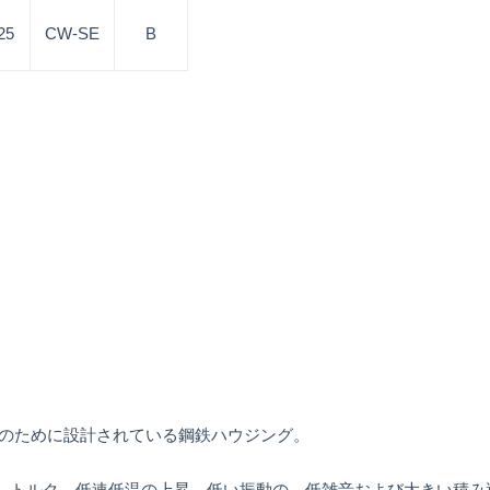
25
CW-SE
B
ツのために設計されている鋼鉄ハウジング。
る、トルク、低速低温の上昇、低い振動の、低雑音および大きい積み