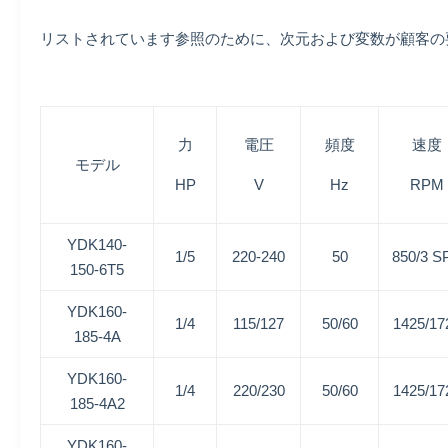
リストされています参照のために、次元および変数が顧客の要
力
電圧
頻度
速度
モデル
HP
V
Hz
RPM
YDK140-
1/5
220-240
50
850/3 S
150-6T5
YDK160-
1/4
115/127
50/60
1425/17
185-4A
YDK160-
1/4
220/230
50/60
1425/17
185-4A2
YDK160-