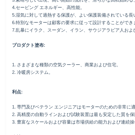
4.セービング エネルギー、高性能。
5.湿気に対して過熱する保護が、よい保護装備されている長
6.特別なモーターは顧客の要求に従って設計することができ
7.乱暴にイラク、スーダン、イラン、サウジアラビア人お
プロダクト塗布:
1.
さまざまな種類の空気クーラー、
商業および住宅。
2.
冷暖房システム。
利点:
1. 専門及びベテラン エンジニアはモーターのための非常に
2. 高精度の自動ラインおよび試験装置は最も安定した質を
3. 豊富なスケールおよび容量は市場供給の能力および連続