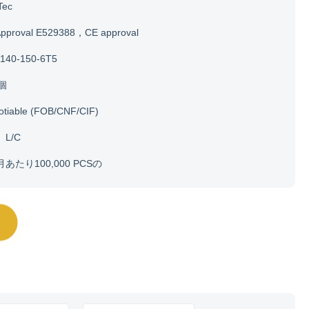
Tec
Approval E529388，CE approval
140-150-6T5
0個
otiable (FOB/CNF/CIF)
、L/C
月あたり100,000 PCSの