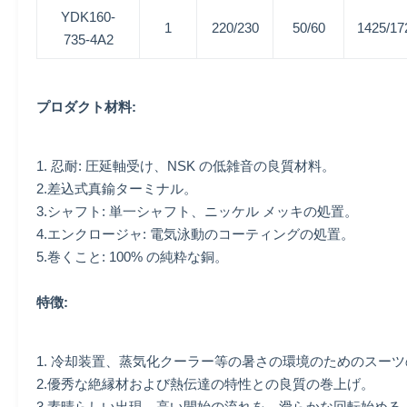
YDK160-
1
220/230
50/60
1425/17
735-4A2
プロダクト材料:
1. 忍耐: 圧延軸受け、NSK の低雑音の良質材料。
2.差込式真鍮ターミナル。
3.シャフト: 単一シャフト、ニッケル メッキの処置。
4.エンクロージャ: 電気泳動のコーティングの処置。
5.巻くこと: 100% の純粋な銅。
特徴:
1. 冷却装置、蒸気化クーラー等の暑さの環境のためのスー
2.優秀な絶縁材および熱伝達の特性との良質の巻上げ。
3.素晴らしい出現、高い開始の流れを、滑らかな回転始め