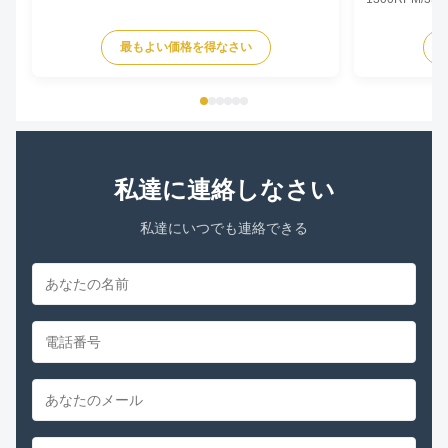
Specifications
Type Permanent
最もよい価格を得なさい
TEAO (Totally 
Equipped With
Phase Single P
私達に連絡しなさい
私達にいつでも連絡できる