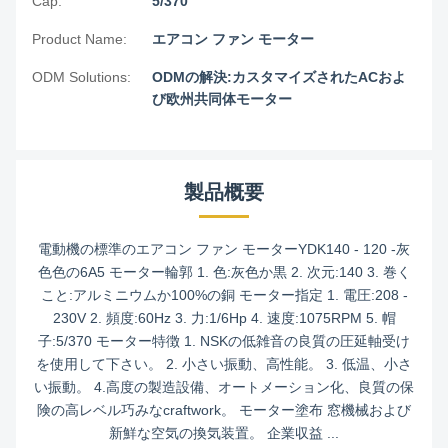
Cap:
5/370
Product Name:
エアコン ファン モーター
ODM Solutions:
ODMの解決:カスタマイズされたACおよ
び欧州共同体モーター
製品概要
電動機の標準のエアコン ファン モーターYDK140 - 120 -灰
色色の6A5 モーター輪郭 1. 色:灰色か黒 2. 次元:140 3. 巻く
こと:アルミニウムか100%の銅 モーター指定 1. 電圧:208 -
230V 2. 頻度:60Hz 3. 力:1/6Hp 4. 速度:1075RPM 5. 帽
子:5/370 モーター特徴 1. NSKの低雑音の良質の圧延軸受け
を使用して下さい。 2. 小さい振動、高性能。 3. 低温、小さ
い振動。 4.高度の製造設備、オートメーション化、良質の保
険の高レベル巧みなcraftwork。 モーター塗布 窓機械および
新鮮な空気の換気装置。 企業収益 ...