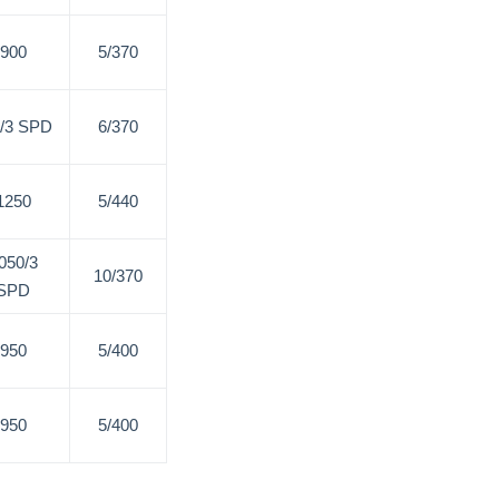
900
5/370
/3 SPD
6/370
1250
5/440
050/3
10/370
SPD
950
5/400
950
5/400