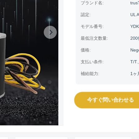
ブランド名:
trus
認定:
UL 
モデル番号:
YDK
最低注文数量:
20
価格:
Neg
支払い条件:
T/T
補給能力:
1ヶ
今すぐ問い合わせる