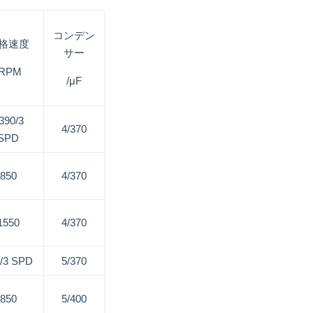
コンデン
格速度
サー
/RPM
/μF
390/3
4/370
SPD
850
4/370
1550
4/370
/3 SPD
5/370
850
5/400