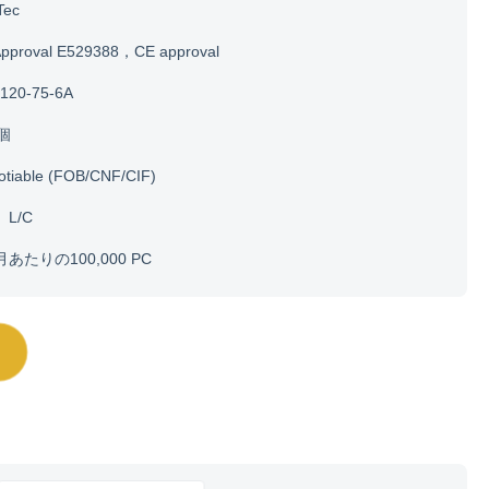
Tec
Approval E529388，CE approval
120-75-6A
0個
otiable (FOB/CNF/CIF)
、L/C
月あたりの100,000 PC