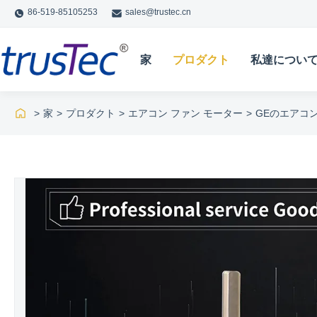
86-519-85105253
sales@trustec.cn
家
プロダクト
私達につい
>
家
>
プロダクト
>
エアコン ファン モーター
>
GEのエアコン