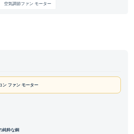
調節ファン モーター
アコン ファン モーター
%の純粋な銅