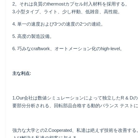
2。それは良質のthermostカプセル封入材料を採用する。
3.小型タイプ、ライト、少し秤動、低雑音、高性能。
4. 単一の速度および3つの速度の2つの連続。
5. 高度の製造設備。
6. 巧みなcraftwork、オートメーション化のhigh-level。
主な利点:
1.Our会社は数値シミュレーションによって独立したR &
要部分分析される、回転部品合格する動的バランス テスト
強力な大学との2.Cooperated、私達は絶えず技術を
よび解決を私達の顧客に与える。