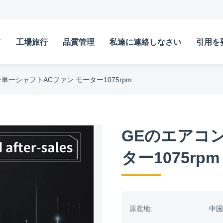
て
工場旅行
品質管理
私達に連絡しなさい
引用を
単一シャフトACファン モーター1075rpm
GEのエアコ
ター1075rpm
原産地:
中国