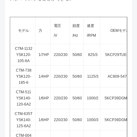
電圧
頻度
速度
モデル
力
OEMモデル
/V
/Hz
/RPM
CTM-1132
YSK120-
1/7HP
220/230
50/60
825/3
5KCP29TUE1195
105-6A
CTM-738
YSK120-
1/4HP
220/230
50/60
1125/3
AC809-547-28
185-6
CTM-511
YSK140-
1/6HP
220/230
50/60
1000/2
5KCP39DGM511T
120-6A2
CTM-635T
YSK140-
1/6HP
220/230
50/60
1000/3
5KCP39DGM635T
125-6A2
CTM-004