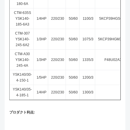
180-6A
CTM-635S
YSK140-
1/4HP
220/230
50/60
1100/3
5KCP39HGS635S
185-6A3
CTM-307
YSK140-
1/3HP
220/230
50/60
1075/3
5KCP39HGM307AT
245-6A2
CTM-A30
YSK140-
1/3HP
220/230
50/60
1335/3
F48U02A30
245-4A
YSK140/30-
1/5HP
220/230
50/60
1200/3
4-150-1
YSK140/35-
1/4HP
220/230
50/60
1300/3
4-185-1
プロダクト利点: