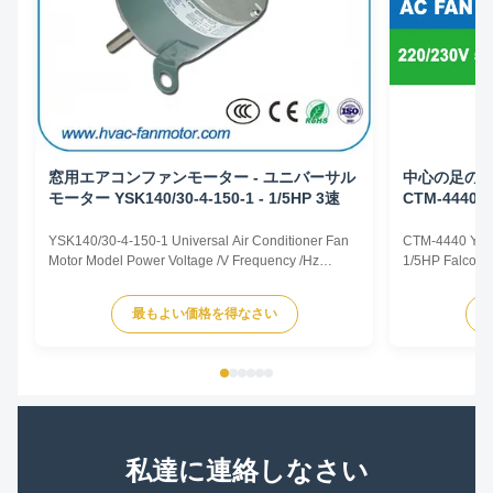
窓用エアコンファンモーター - ユニバーサル
中心の足の取り
モーター YSK140/30-4-150-1 - 1/5HP 3速
CTM-4440
YSK140/30-4-150-1 Universal Air Conditioner Fan
CTM-4440 YS
Motor Model Power Voltage /V Frequency /Hz
1/5HP Falcon A
Speed /RPM OEM Model CTM-1132 YSK120-105-
center leg Prod
6A 1/7HP 220/230 50/60 825/3 5KCP29TUE1195
representative 
最もよい価格を得なさい
CTM-738 YSK120-185-6 1/4HP 220/230 50/60
dimensions an
1125/3 AC809-547-28 CTM-511 YSK140-120-6A2
according to 
1/6HP 220/230 50/60 1000/2 5KCP39DGM511T ...
offered. Model 
私達に連絡しなさい