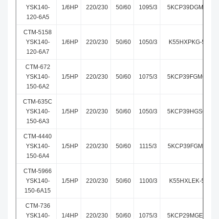
YSK140-
1/6HP
220/230
50/60
1095/3
5KCP39DGM004T
120-6A5
CTM-5158
YSK140-
1/6HP
220/230
50/60
1050/3
K55HXPKG-5158
120-6A7
CTM-672
YSK140-
1/5HP
220/230
50/60
1075/3
5KCP39FGM672S
150-6A2
CTM-635C
YSK140-
1/5HP
220/230
50/60
1050/3
5KCP39HGS635C
150-6A3
CTM-4440
YSK140-
1/5HP
220/230
50/60
1115/3
5KCP39FGM4440
150-6A4
CTM-5966
YSK140-
1/5HP
220/230
50/60
1100/3
K55HXLEK-5966
150-6A15
CTM-736
YSK140-
1/4HP
220/230
50/60
1075/3
5KCP29MGE736S