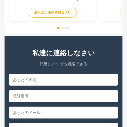
Motor Voltage 115/127V Frequency 50/60Hz Output
Pole 4P AMPS
Power 375W Pole 4P AMPS 8.1/6.5 Speed
Insulation Cla
最もよい価格を得なさい
1425/1725RPM Insulation Class CL.B Capacitor /
Other protec
Power Factor 0.67 Other protection THERMALLY
Parameters Mo
PROTECTED Key Parameters Model Power ...
/RPM Current /
私達に連絡しなさい
私達にいつでも連絡できる