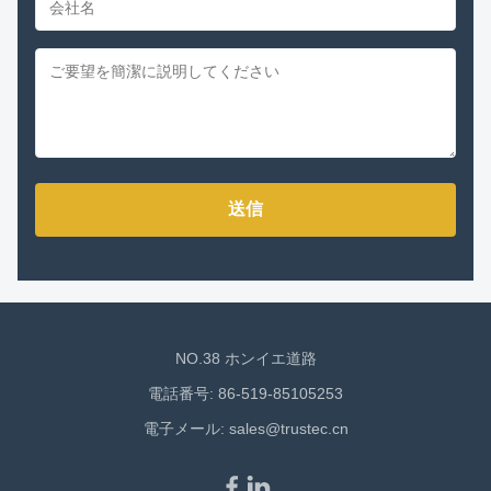
送信
NO.38 ホンイエ道路
電話番号: 86-519-85105253
電子メール:
sales@trustec.cn