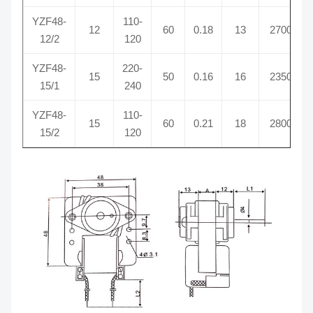
YZF48-
110-
12
60
0.18
13
2700
12/2
120
YZF48-
220-
15
50
0.16
16
2350
15/1
240
YZF48-
110-
15
60
0.21
18
2800
15/2
120