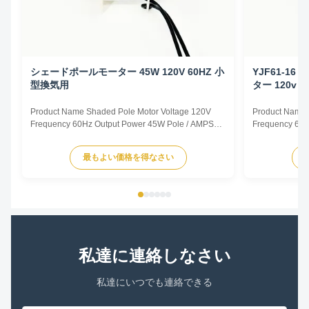
シェードポールモーター 45W 120V 60HZ 小
YJF61-1
型換気用
ター 120v 6
Product Name Shaded Pole Motor Voltage 120V
Product Name 
Frequency 60Hz Output Power 45W Pole / AMPS
Frequency 60H
1.0A Speed 2800RPM Capacitor / Insulation Class
0.78A Speed 2
Class B Power Factor / Other protection
Class B Power 
最もよい価格を得なさい
THERMALLY PROTECTED Key Parameters Model
THERMALLY P
Power /W Frequency /Hz Speed /RPM Rated
Power /W Freq
Current /A Voltage /V YJF61/20 45 60 2800 1...
Current /A Volt
私達に連絡しなさい
私達にいつでも連絡できる