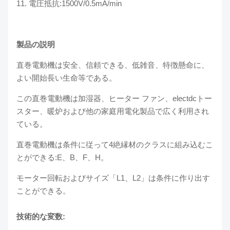
11. 電圧抵抗:1500V/0.5mA/min
製品の説明
直巻電動機は安全、信頼できる、低雑音、特徴懸命に、
よい開始長い生命等である。
この直巻電動機は加湿器、ヒーター ファン、electdcトー
スター、暖炉および他の家庭用電化製品で広く利用され
ている。
直巻電動機は条件に従って4絶縁材のクラスに組み込むこ
とができる:E、B、F、H。
モーター回転およびサイズ「L1、L2」は条件に作り出す
ことができる。
技術的な変数: