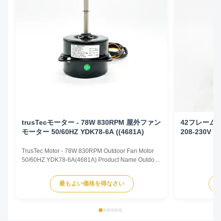
trusTecモーター - 78W 830RPM 屋外ファン
42フレーム
モーター 50/60HZ YDK78-6A ((4681A)
208-230V 5
TrusTec Motor - 78W 830RPM Outdoor Fan Motor
50/60HZ YDK78-6A(4681A) Product Name Outdoor
Fan Motor Voltage 208V-230V Frequency 60 Hz
Output Power 78W Pole 6P AMPS 0.83A Speed
最もよい価格を得なさい
900RPM Capacitor 6μF/370V Insulation Class
Class B Rotation CCW-SE Other protection
THERMALLY PROTECTED Key Parameters Model
...