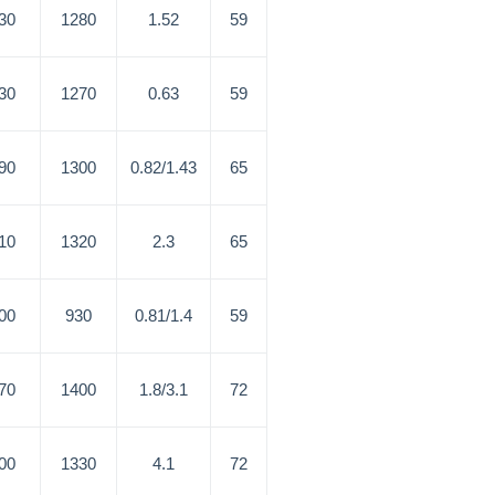
30
1280
1.52
59
30
1270
0.63
59
90
1300
0.82/1.43
65
10
1320
2.3
65
00
930
0.81/1.4
59
70
1400
1.8/3.1
72
00
1330
4.1
72