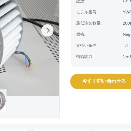
認定:
CE 
モデル番号:
YWF
最低注文数量:
20
価格:
Neg
支払い条件:
T/T
補給能力:
1ヶ
今すぐ問い合わせる