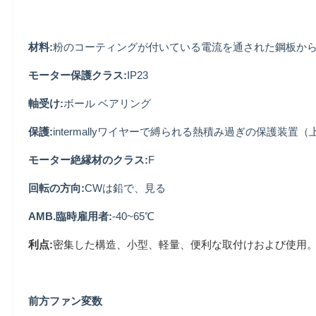
材料:
粉のコーティングが付いている電流を通された鋼板か
モーター保護クラス:
IP23
軸受け:
ボール ベアリング
保護:
intermallyワイヤーで縛られる熱積み過ぎの保護装置（
モーター絶縁材のクラス:
F
回転の方向:
CWは鉛で、見る
AMB.臨時雇用者:
-40~65℃
利点:
密集した構造、小型、軽量、便利な取付けおよび使用
前方ファン変数