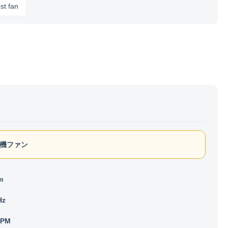
機ファン
m
Hz
RPM