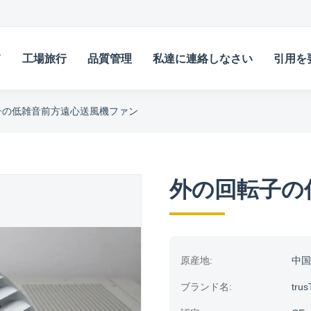
て
工場旅行
品質管理
私達に連絡しなさい
引用を
子の低雑音前方遠心送風機ファン
外の回転子の
原産地:
中国
ブランド名:
trus