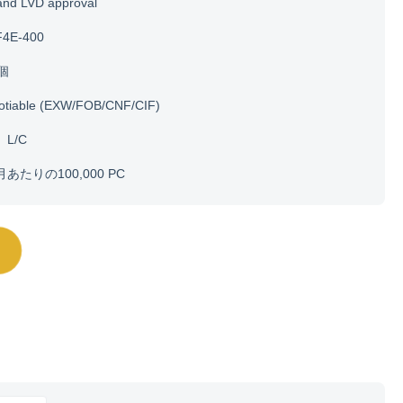
and LVD approval
4E-400
0個
otiable (EXW/FOB/CNF/CIF)
、L/C
月あたりの100,000 PC