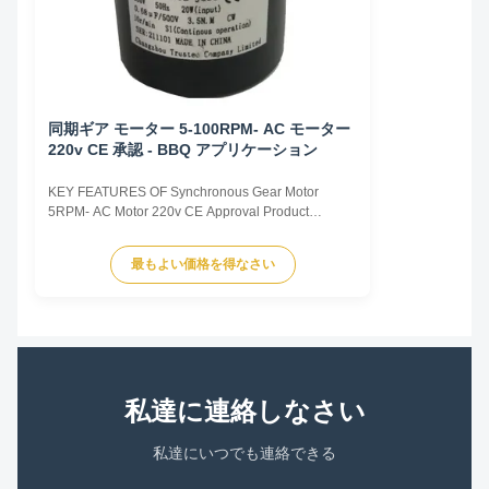
同期ギア モーター 5-100RPM- AC モーター
220v CE 承認 - BBQ アプリケーション
KEY FEATURES OF Synchronous Gear Motor
5RPM- AC Motor 220v CE Approval Product
materials Copper wire, Pure metal gear Advantages
Ball Bearing Long service life Reliability of
最もよい価格を得なさい
operation Synchronous Motor and reducer into one
of the miniature motor Compact structure Large
torque Low nose Detailed ...
私達に連絡しなさい
私達にいつでも連絡できる