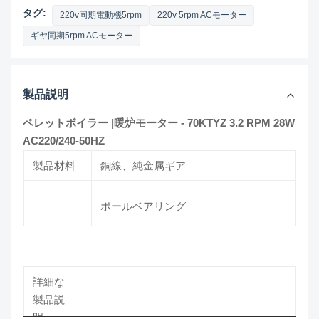
タグ:
220v同期電動機5rpm
220v 5rpm ACモーター
ギヤ同期5rpm ACモーター
製品説明
ペレットボイラー |暖炉モーター - 70KTYZ 3.2 RPM 28W
AC220/240-50HZ
製品材料
銅線、純金属ギア
ボールベアリング
長寿命
動作の信頼性
詳細な
小型モーターの 1 つに同期モーターと
製品説
利点
減速機
明