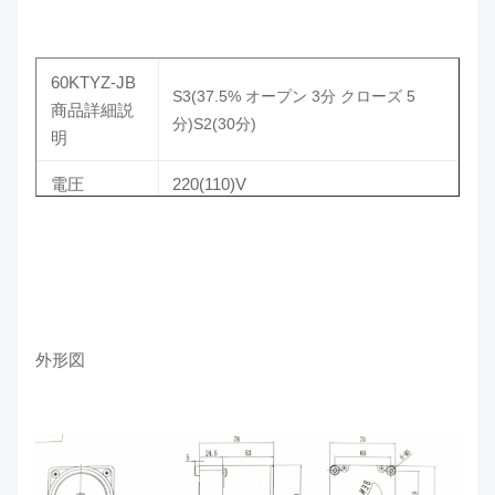
コンパクトな構造
周波数
50Hz
大トルク
60KTYZ-JB
スピー
S3(37.5% オープン 3分 クローズ 5
5/10/15/20/30/50/75/100回転/分
商品詳細説
ド
低い鼻
分)S2(30分)
明
コンデ
220V：0.33/500V 110V：1.5/250V
電圧
220(110)V
ンサ
周波数
50Hz
力
15/4W
スピード
15r/分 20r/分 25r/分 100r/分
外形図
トルク
Nm(kg・
2.5(26) 1.6(17) 1.3(13.5) 0.32(3.3)
cm)
コンデンサ
220V:0.68/500V 110V:2.8/250V