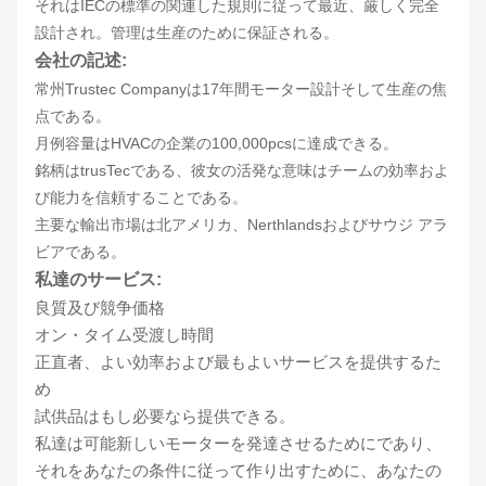
それはIECの標準の関連した規則に従って最近、厳しく完全
設計され。管理は生産のために保証される。
会社の記述:
常州Trustec Companyは17年間モーター設計そして生産の焦
点である。
月例容量はHVACの企業の100,000pcsに達成できる。
銘柄はtrusTecである、彼女の活発な意味はチームの効率およ
び能力を信頼することである。
主要な輸出市場は北アメリカ、Nerthlandsおよびサウジ アラ
ビアである。
私達のサービス:
良質及び競争価格
オン・タイム受渡し時間
正直者、よい効率および最もよいサービスを提供するた
め
試供品はもし必要なら提供できる。
私達は可能新しいモーターを発達させるためにであり、
それをあなたの条件に従って作り出すために、あなたの