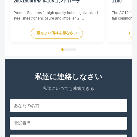
200-1500RPM 0-10Vコントローラ
1100
Product Features 1. high quality hot-dip galvanized
The AC12-12 cen
steel sheet for enclosure and impeller. 2.
fan commonly u
Reasonable structure, high efficiency, low noise,
and Air Conditi
small vibration. Main advantages 1. Experience and
and various oth
最もよい価格を得なさい
good service. We professionally produce fan motors
by generating 
for more than 10 years. And we have done
radially outward
internationa...
私達に連絡しなさい
私達にいつでも連絡できる