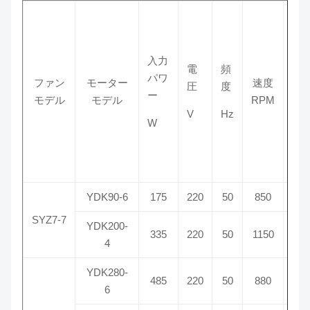
入力
空
電
頻
パワ
容
ファン
モーター
速度
圧
度
ー
モデル
モデル
RPM
m
V
Hz
W
³ /h
YDK90-6
175
220
50
850
100
SYZ7-7
YDK200-
335
220
50
1150
150
4
YDK280-
200
485
220
50
880
6
年