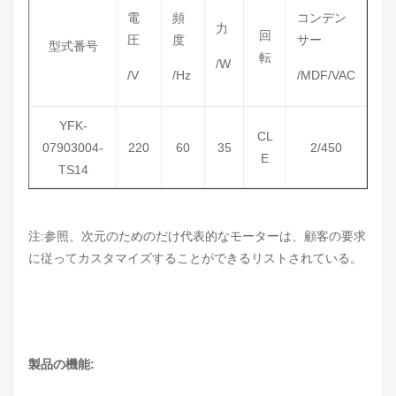
電
頻
コンデン
力
回
圧
度
サー
型式番号
転
/W
/V
/Hz
/MDF/VAC
YFK-
CL
07903004-
220
60
35
2/450
E
TS14
注:参照、次元のためのだけ代表的なモーターは、顧客の要求
に従ってカスタマイズすることができるリストされている。
製品の機能: