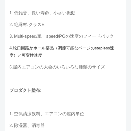
1. 低雑音、長い寿命、小さい振動
2. 絶縁材:クラスE
3.
Multi-speed/単一speed/PGの速度のフィードバック
4.
蛇口回路かホール部品（調節可能なページのstepless速
度）と可変性速度
屋内エアコンの大会のいろいろな種類のサイズ
5.
プロダクト塗布:
1.
空気清涼飲料、エアコンの屋内単位
2. 除湿器、消毒器