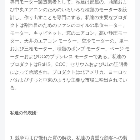
専門モーター製造業者として、私達は部屋の、商業およ
び中央エアコンのためのいろいろな種類のモーターを設
計し、作り出すことを専門にする。私達の主要なプロダ
クトは割れ目のためのファンのコイルの単位モーター、
モーター、キャビネット、窓のエアコン、高い静圧モー
ター、天井のエアコン モーター、空冷モーターの、単一
および三相モーター、種類のポンプ モーター、ページ モ
ーターおよびDCのブラシレス モーターである。私達の
プロダクトはRoHS、CCC、セリウムおよびULの証明書
によって承認され、プロダクトは北アメリカ、ヨーロッ
パおよびずっと中東のような主要な市場に輸出されてい
る。
私達の代表団:
1. 競争および優れた質の解決、私達の貴重な顧客への製