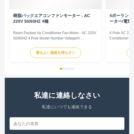
樹脂パックエアコンファンモーター - AC
4ポーランド人
220V 50/60HZ 4極
ーター/電気
Resin Packed Air Conditioner Fan Motor - AC 220V
4 Pole AC 220v
50/60HZ 4 Pole Model Number Voltage/V
Conditioner F
Frequency/Hz Power/W Rotation
Frequency/Hz 
Capacitor/MDF/VAC YFK-07903004-TS01 220-240
Capacitor/MD
最もよい価格を得なさい
50 30 CL E 2/450 Title goes here. Plastic Sealed
50 30 CL E 2/4
Motor for Intdoor Air Conditioner Plastic Sealed
Motor for Intdo
Motor for Range Hood Plastic Sealed Motor ...
Motor for Range
私達に連絡しなさい
私達にいつでも連絡できる