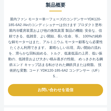
製品概要
屋内ファン モーター単一フェーズのコンデンサーYDK120-
185-6A2 /Airのコンディショナーは分けます プロダクト塗布:
屋内冷暖房装置および他の換気装置 製品の機能: 安全な、信
頼できる、低雑音、よい開始、長い生命、等。 100%の純粋
な銅モーターはまた、アルミニウム モーター顧客なら必要性
たくさん利用できます。 素晴らしい出現、高い開始の流れ
を、滑らかな回転始める、トルク、低速低温の上昇、低い振
動の、低雑音および大きい積み過ぎの性能。 めっきされる鋼
鉄エンド キャップ詰まる転がされた鋼鉄貝または樹脂。 技
術的な変数: コード:YDK120-185-6A2 コンデンサー（UF）
5...
お問い合わせを送信