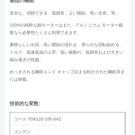
製品の機能:
安全な、信頼できる、低雑音、よい開始、長い生命、等。
100%の純粋な銅モーターはまた
、アルミニウム モーター顧
客なら必要性たくさん利用できます。
素晴らしい出現、高い開始の流れを、滑らかな回転始める、
トルク、低速低温の上昇、低い振動の、低雑音および大きい
積み過ぎの性能。
めっきされる鋼鉄エンド キャップ詰まる転がされた鋼鉄貝ま
たは樹脂。
技術的な変数:
コード:YDK120-185-6A2
コンデン