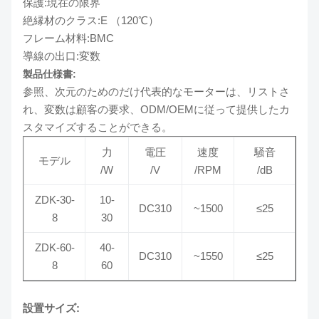
保護:現在の限界
絶縁材のクラス:E （120℃）
フレーム材料:BMC
導線の出口:変数
製品仕様書:
参照、次元のためのだけ代表的なモーターは、リストさ
れ、変数は顧客の要求、ODM/OEMに従って提供したカ
スタマイズすることができる。
力
電圧
速度
騒音
モデル
/W
/V
/RPM
/dB
ZDK-30-
10-
DC310
~1500
≤25
8
30
ZDK-60-
40-
DC310
~1550
≤25
8
60
設置サイズ: