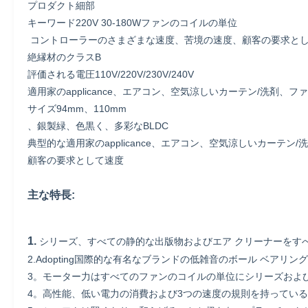
プロダクト細部
キーワード220V 30-180Wファンのコイルの単位
コントローラーのさまざまな速度、苦境の速度、顧客の要求として
絶縁材のクラスB
評価される電圧110V/220V/230V/240V
適用家のapplicance、エアコン、空気涼しいカーテン/洗剤、フ
サイズ94mm、110mm
、銀製緑、色黒く、多彩なBLDC
典型的な適用家のapplicance、エアコン、空気涼しいカーテン/
顧客の要求として速度
主な特長:
1.
シリーズ、すべての静的な出版物およびエア クリーナーをす
2.Adopting国際的な有名なブランドの低雑音のボール ベアリン
3。モーター力はすべてのファンのコイルの単位にシリーズおよ
4。高性能、低い電力の消費および3つの速度の規則を持ってい