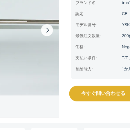
ブランド名:
trus
認定:
CE
モデル番号:
YSK
最低注文数量:
20
価格:
Neg
支払い条件:
T/T
補給能力:
1か
今すぐ問い合わせる