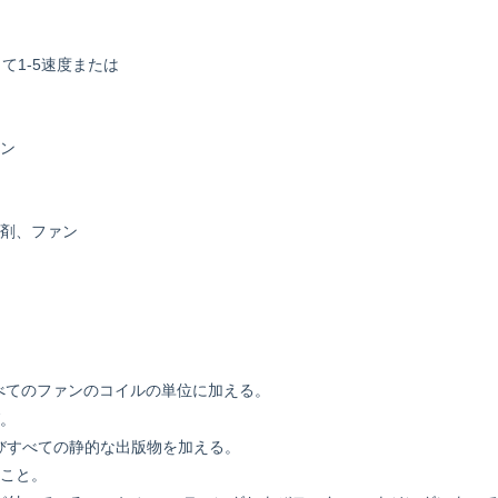
1-5速度または
ァン
洗剤、ファン
べてのファンのコイルの単位に加える。
グ。
びすべての静的な出版物を加える。
ること。