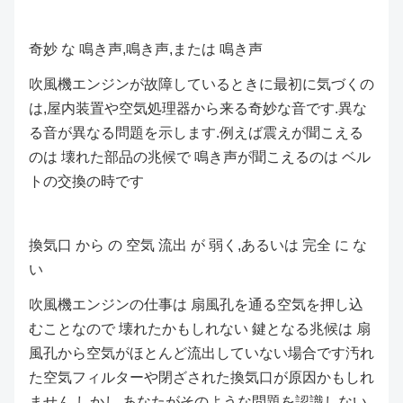
奇妙 な 鳴き声,鳴き声,または 鳴き声
吹風機エンジンが故障しているときに最初に気づくの
は,屋内装置や空気処理器から来る奇妙な音です.異な
る音が異なる問題を示します.例えば震えが聞こえる
のは 壊れた部品の兆候で 鳴き声が聞こえるのは ベル
トの交換の時です
換気口 から の 空気 流出 が 弱く,あるいは 完全 に な
い
吹風機エンジンの仕事は 扇風孔を通る空気を押し込
むことなので 壊れたかもしれない 鍵となる兆候は 扇
風孔から空気がほとんど流出していない場合です汚れ
た空気フィルターや閉ざされた換気口が原因かもしれ
ません しかし,あなたがそのような問題を認識しない