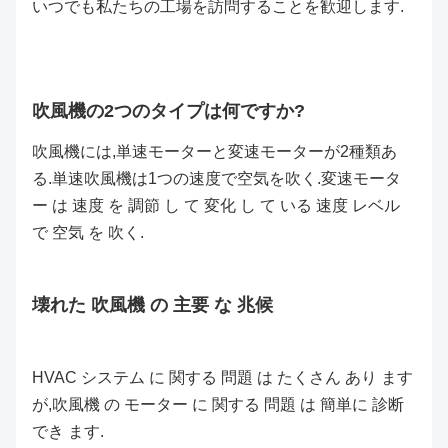
いつでも私たちの工場を訪問することを歓迎します.
吹風機の2つのタイプは何ですか?
吹風機には,単速モーターと変速モーターが2種類あ
る.単速吹風機は1つの速度で空気を吹く.変速モータ
ー は 速度 を 調節 し て 変化 し て いる 速度 レベル
で 空気 を 吹く.
壊れた 吹風機 の 主要 な 兆候
HVAC システム に 関する 問題 は たくさん あり ます
が,吹風機 の モーター に 関する 問題 は 簡単に 診断
でき ます.