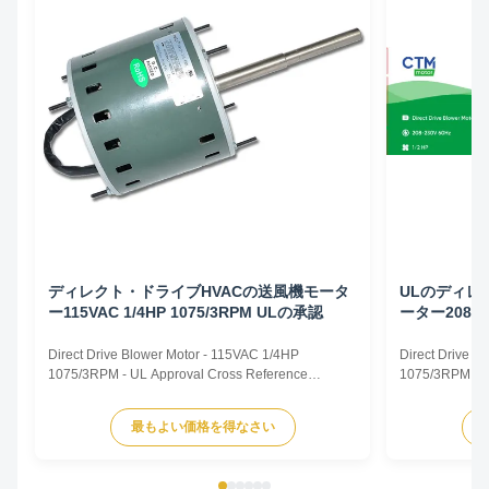
ディレクト・ドライブHVACの送風機モータ
ULのディレ
ー115VAC 1/4HP 1075/3RPM ULの承認
ーター208~23
扱う人モー
Direct Drive Blower Motor - 115VAC 1/4HP
Direct Drive 
1075/3RPM - UL Approval Cross Reference
1075/3RPM - Ai
CROSS REFERENCE TRUSTEC MOTOR.pdf
Direct Drive B
TRUSTEC DESCRIPTION CENTURY/ AO SMITH
Capacitor Motor
最もよい価格を得なさい
FASCO GE/ GENTEQ US MOTORS/ EMERSON
Rated Horsepo
WAGNER YORK SOURCE 1 MARATHON MARS
VAC Supply Fre
NORDYNE/ PARTNERS CHOICE PACKARD
825 or 1075rpm