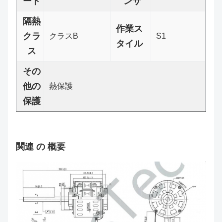
ード
ンサ
隔熱
作業ス
クラ
クラスB
S1
タイル
ス
その
他の
熱保護
保護
関連 の 概要