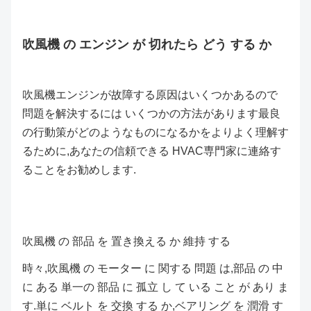
吹風機 の エンジン が 切れたら どう する か
吹風機エンジンが故障する原因はいくつかあるので
問題を解決するには いくつかの方法があります最良
の行動策がどのようなものになるかをよりよく理解す
るために,あなたの信頼できる HVAC専門家に連絡す
ることをお勧めします.
吹風機 の 部品 を 置き換える か 維持 する
時々,吹風機 の モーター に 関する 問題 は,部品 の 中
に ある 単一の 部品 に 孤立 し て いる こと が あり ま
す.単に ベルト を 交換 する か,ベアリング を 潤滑 す