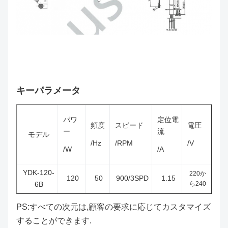
キーパラメータ
パワ
定位電
頻度
スピード
電圧
ー
流
モデル
/Hz
/RPM
/V
/W
/A
YDK-120-
220か
120
50
900/3SPD
1.15
6B
ら240
PS:すべての次元は,顧客の要求に応じてカスタマイズ
することができます.