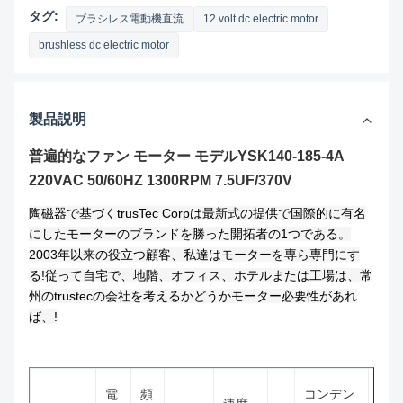
タグ:
ブラシレス電動機直流
12 volt dc electric motor
brushless dc electric motor
製品説明
普遍的なファン モーター モデルYSK140-185-4A
220VAC 50/60HZ 1300RPM 7.5UF/370V
陶磁器で基づくtrusTec Corpは最新式の提供で国際的に有名
にしたモーターのブランドを勝った開拓者の1つである。
2003年以来の役立つ顧客、私達はモーターを専ら専門にす
る!従って自宅で、地階、オフィス、ホテルまたは工場は、常
州のtrustecの会社を考えるかどうかモーター必要性があれ
ば、!
電
頻
コンデン