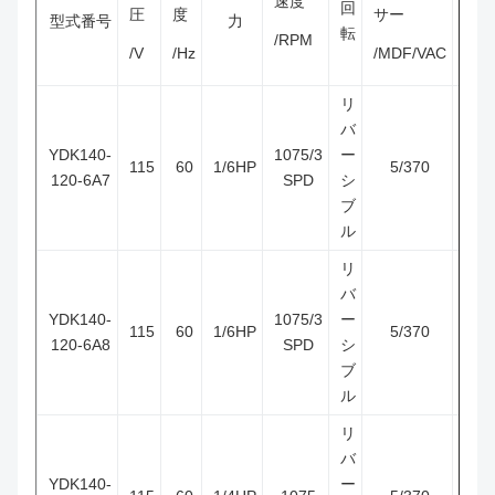
速度
回
圧
度
サー
型式番号
力
転
/RPM
/V
/Hz
/MDF/VAC
リ
バ
YDK140-
1075/3
ー
115
60
1/6HP
5/370
5KC
120-6A7
SPD
シ
ブ
ル
リ
バ
YDK140-
1075/3
ー
115
60
1/6HP
5/370
A.O
120-6A8
SPD
シ
ブ
ル
リ
バ
YDK140-
ー