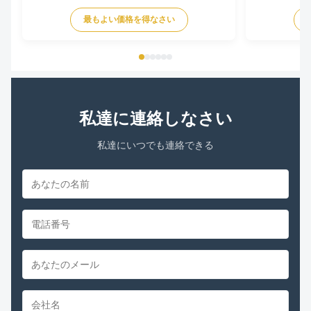
gray or black 2. Dimension : 140 3. Winding :
Voltage 110-1
最もよい価格を得なさい
aluminium or 100 % copper Motor Specification of
/ 60Hz / 50/6
1/5HP Universal Condenser Fan Motor 1. Voltage :
Speed 600-180
208 - 230V 2. ...
speeds Rotati
私達に連絡しなさい
私達にいつでも連絡できる