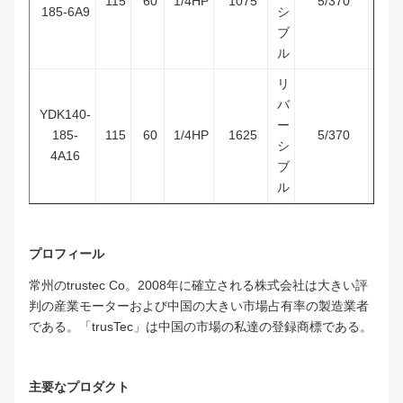
115
60
1/4HP
1075
5/370
A.
185-6A9
シ
ブ
ル
リ
バ
YDK140-
ー
185-
115
60
1/4HP
1625
5/370
F
シ
4A16
ブ
ル
プロフィール
常州のtrustec Co。2008年に確立される株式会社は大きい評
判の産業モーターおよび中国の大きい市場占有率の製造業者
である。「trusTec」は中国の市場の私達の登録商標である。
主要なプロダクト