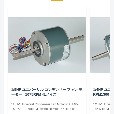
1/5HP ユニバーサル コンデンサー ファン モ
1/4HP ユニ
ーター - 1075RPM 低ノイズ
RPM1300
1/5HP Universal Condenser Fan Motor YSK140-
1/4HP Univers
150-6A - 1075RPM low noise Motor Outline of
185W RPM1300 
1/5HP Universal Condenser Fan Motor 1. Colour :
Universal Fan