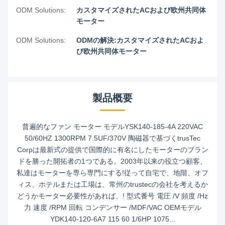
ODM Solutions:
カスタマイズされたACおよび欧州共同体
モーター
ODM Solutions:
ODMの解決:カスタマイズされたACおよ
び欧州共同体モーター
製品概要
普遍的なファン モーター モデルYSK140-185-4A 220VAC
50/60HZ 1300RPM 7.5UF/370V 陶磁器で基づくtrusTec
Corpは最新式の提供で国際的に有名にしたモーターのブラン
ドを勝った開拓者の1つである。2003年以来の役立つ顧客、
私達はモーターを専ら専門にする!従って自宅で、地階、オフ
ィス、ホテルまたは工場は、常州のtrustecの会社を考えるか
どうかモーター必要性があれば、! 型式番号 電圧 /V 頻度 /Hz
力 速度 /RPM 回転 コンデンサー /MDF/VAC OEMモデル
YDK140-120-6A7 115 60 1/6HP 1075...