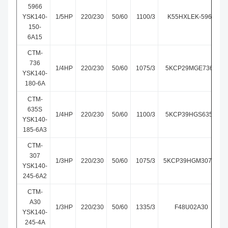
5966
YSK140-
1/5HP
220/230
50/60
1100/3
K55HXLEK-5966
150-
6A15
CTM-
736
1/4HP
220/230
50/60
1075/3
5KCP29MGE736S
YSK140-
180-6A
CTM-
635S
1/4HP
220/230
50/60
1100/3
5KCP39HGS635S
YSK140-
185-6A3
CTM-
307
1/3HP
220/230
50/60
1075/3
5KCP39HGM307AT
YSK140-
245-6A2
CTM-
A30
1/3HP
220/230
50/60
1335/3
F48U02A30
YSK140-
245-4A