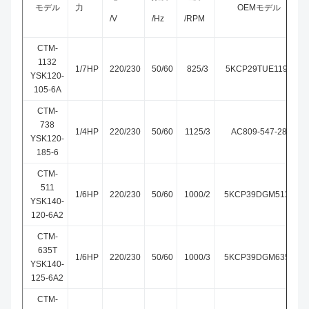
モデル
力
OEMモデル
/V
/Hz
/RPM
CTM-
1132
1/7HP
220/230
50/60
825/3
5KCP29TUE1195
YSK120-
105-6A
CTM-
738
1/4HP
220/230
50/60
1125/3
AC809-547-28
YSK120-
185-6
CTM-
511
1/6HP
220/230
50/60
1000/2
5KCP39DGM511T
YSK140-
120-6A2
CTM-
635T
1/6HP
220/230
50/60
1000/3
5KCP39DGM635T
YSK140-
125-6A2
CTM-