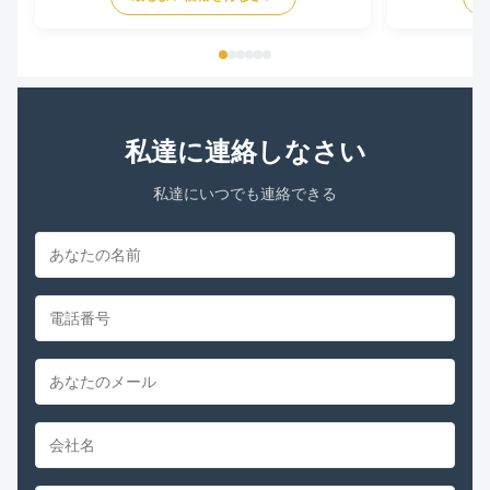
aluminium or 100 % copper Motor Specification of
/ 60Hz / 50/6
1/5HP Universal Condenser Fan Motor 1. Voltage :
Speed 600-180
208 - 230V 2. ...
speeds Rotati
私達に連絡しなさい
私達にいつでも連絡できる