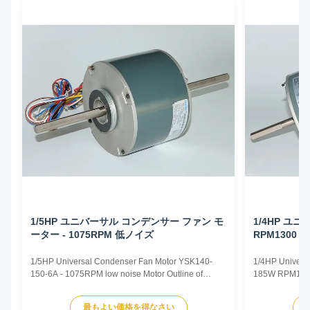
1/5HP ユニバーサル コンデンサー ファン モ
1/4HP ユニ
ーター - 1075RPM 低ノイズ
RPM1300
1/5HP Universal Condenser Fan Motor YSK140-
1/4HP Univers
150-6A - 1075RPM low noise Motor Outline of
185W RPM1300 
1/5HP Universal Condenser Fan Motor 1. Colour :
Universal Fan
gray or black 2. Dimension : 140 3. Winding :
Voltage 110-1
最もよい価格を得なさい