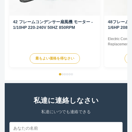
42 フレームコンデンサー扇風機 モーター -
48フレーム
1/10HP 220-240V 50HZ 850RPM
1/6HP 208-
Electric Cond
Replacement F
60Hz 1/6HP Te
HP Voltage Sp
最もよい価格を得なさい
YDK140-125-6
FSE1016S 372
230V 60Hz 107
私達に連絡しなさい
私達にいつでも連絡できる