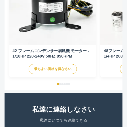
42 フレームコンデンサー扇風機 モーター -
48フレーム
1/10HP 220-240V 50HZ 850RPM
1/4HP 208/
CW/CCW回転
ター
最もよい価格を得なさい
私達に連絡しなさい
私達にいつでも連絡できる