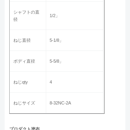
シャフトの直
1/2」
径
ねじ直径
5-1/8」
ボディ直径
5-5/8」
ねじqty
4
ねじサイズ
8-32NC-2A
プロダクト塗布