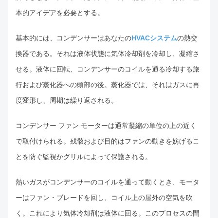
本的アイデアを必要とする。
基本的には、コンデンサーはあなたの
HVACシステム
の熱交
換器である。それは液体状態に気体冷却剤を冷却し、凝縮さ
せる。液体に回転、コンデンサーのコイルを通る冷却する旅
行および蒸化器への頭部の後。蒸化器では、それはガスに再
度変形し、周期は繰り返される。
コンデンサー ファン モーターは通常凝縮の単位の上の近く
で取付けられる。残骸および目的はファンの動きを妨げるこ
とを防ぐ監視かグリルによって保護される。
熱いガスがコンデンサーのコイルを通って動くとき、モータ
ーはファン・ブレードを回し、コイル上の屋外の空気を吹
く。これにより気体冷却剤は液体に回る。このプロセスの間