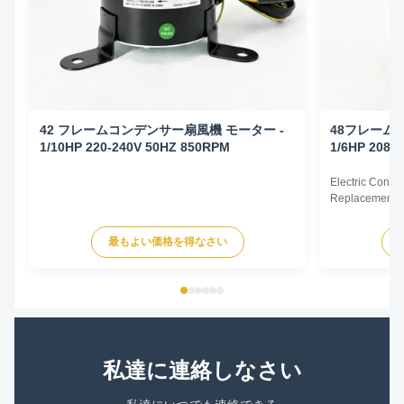
42 フレームコンデンサー扇風機 モーター -
48フレーム
1/10HP 220-240V 50HZ 850RPM
1/6HP 208-
Electric Cond
Replacement F
60Hz 1/6HP Te
HP Voltage Sp
最もよい価格を得なさい
YDK140-125-6
FSE1016S 372
230V 60Hz 107
私達に連絡しなさい