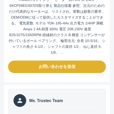
5KCP39EGS070S取り替え 製品仕様書:参照、次元のための
だけ代表的なモーターは、リストされ、変数は顧客の要求、
OEM/ODMに従って提供したカスタマイズすることができ
る。 電気変数: モデル YDK-185-4Ax 出力電力 1/4HP 満載
Amps 1.4A 頻度 60Hz 電圧 208-230V 速度
825/1075/1550RPM 絶縁材のクラス B 構造 コンデンサーが
付いているボール ベアリング、 輪郭次元: 全長 10-5/16」 シ
ャフトの長さ 4-1/2」 シャフトの直径 1/2」 ねじ直径 5-
1/8」 ...
お問い合わせを送信
Ms. Trustec Team