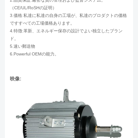
2.品質保証:厳密な質の管理および監督システム。
（CE/UL/RoSHの証明）
3.価格:私達に私達の自身の工場が、私達のプロダクトの価格
ですすべての工場価格あります。
4.特徴:革新、エネルギー保存の設計でよい独立したブラン
ド。
5.速い郵送物
6.Powerful OEMの能力。
映像: