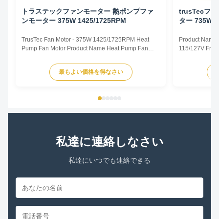
トラステックファンモーター 熱ポンプファ
trusTec
ンモーター 375W 1425/1725RPM
ター 735W 1
TrusTec Fan Motor - 375W 1425/1725RPM Heat
Product Name 
Pump Fan Motor Product Name Heat Pump Fan
115/127V Freq
Motor Voltage 115/127V Frequency 50/60Hz Output
Pole 4P AMPS
Power 375W Pole 4P AMPS 8.1/6.5 Speed
Insulation Cla
最もよい価格を得なさい
1425/1725RPM Insulation Class CL.B Capacitor /
Other protec
Power Factor 0.67 Other protection THERMALLY
Parameters Mo
PROTECTED Key Parameters Model Power ...
/RPM Current /
私達に連絡しなさい
私達にいつでも連絡できる