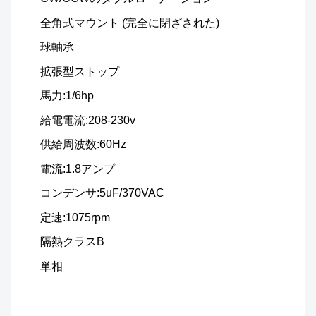
全角式マウント (完全に閉ざされた)
球軸承
拡張型ストップ
馬力:1/6hp
給電電流:208-230v
供給周波数:60Hz
電流:1.8アンプ
コンデンサ:
5uF/370VAC
定速:1075rpm
隔熱クラスB
単相