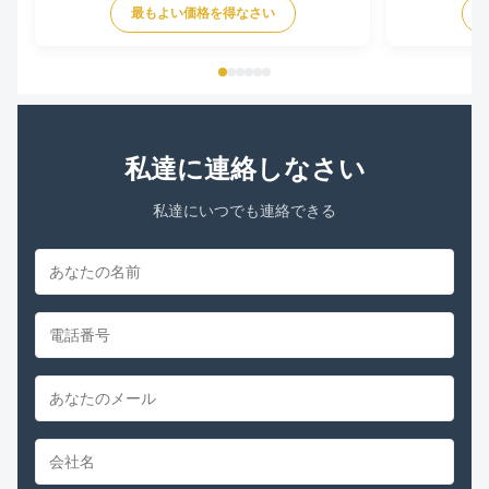
最もよい価格を得なさい
YDK140-125-6
FSE1016S 372
230V 60Hz 107
私達に連絡しなさい
私達にいつでも連絡できる