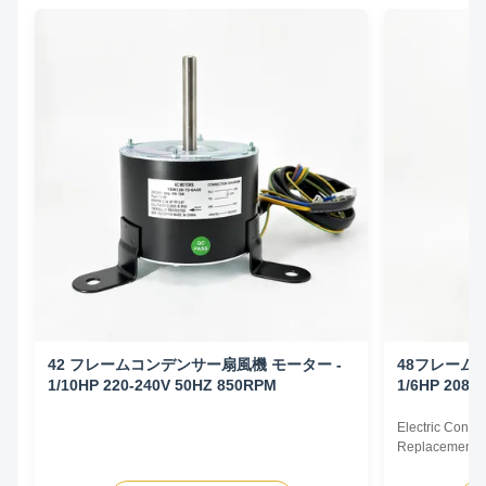
42 フレームコンデンサー扇風機 モーター -
48フレーム
1/10HP 220-240V 50HZ 850RPM
1/6HP 208-
Electric Cond
Replacement F
60Hz 1/6HP Te
HP Voltage Sp