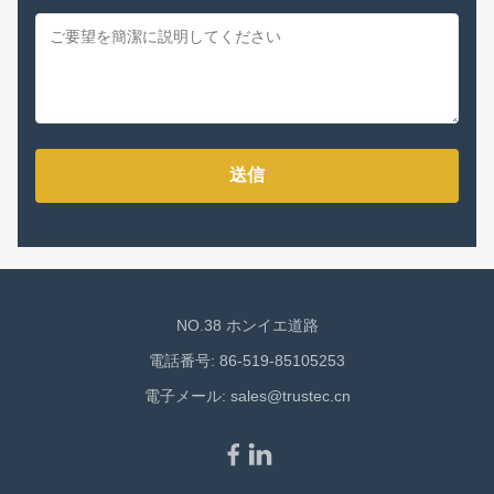
送信
NO.38 ホンイエ道路
電話番号: 86-519-85105253
電子メール:
sales@trustec.cn