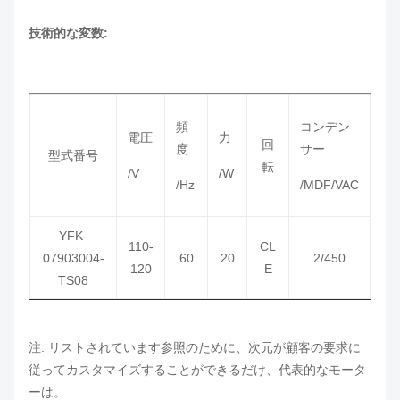
技術的な変数:
頻
コンデン
電圧
力
回
度
サー
型式番号
転
/V
/W
/Hz
/MDF/VAC
YFK-
110-
CL
07903004-
60
20
2/450
120
E
TS08
注: リストされています参照のために、次元が顧客の要求に
従ってカスタマイズすることができるだけ、代表的なモータ
ーは。