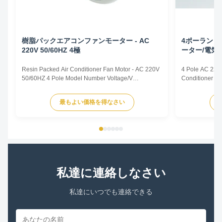
樹脂パックエアコンファンモーター - AC
4ポーランド人
220V 50/60HZ 4極
ーター/電気
Resin Packed Air Conditioner Fan Motor - AC 220V
4 Pole AC 220v
50/60HZ 4 Pole Model Number Voltage/V
Conditioner F
Frequency/Hz Power/W Rotation
Frequency/Hz 
Capacitor/MDF/VAC YFK-07903004-TS01 220-240
Capacitor/MD
最もよい価格を得なさい
50 30 CL E 2/450 Title goes here. Plastic Sealed
50 30 CL E 2/4
Motor for Intdoor Air Conditioner Plastic Sealed
Motor for Intdo
Motor for Range Hood Plastic Sealed Motor ...
Motor for Range
私達に連絡しなさい
私達にいつでも連絡できる