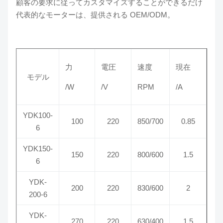
顧客の要求に従ってカスタマイズすることができるだけ
代表的なモーターは、提供される OEM/ODM。
力
電圧
速度
現在
モデル
/W
/V
RPM
/A
YDK100-
100
220
850/700
0.85
6
YDK150-
150
220
800/600
1.5
6
YDK-
200
220
830/600
2
200-6
YDK-
270
220
630/400
1.5