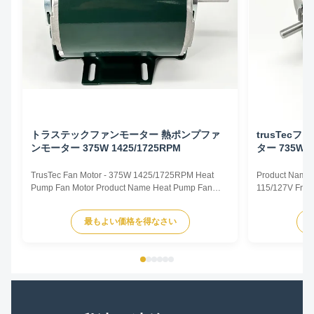
トラステックファンモーター 熱ポンプファ
trusTec
ンモーター 375W 1425/1725RPM
ター 735W 1
TrusTec Fan Motor - 375W 1425/1725RPM Heat
Product Name 
Pump Fan Motor Product Name Heat Pump Fan
115/127V Freq
Motor Voltage 115/127V Frequency 50/60Hz Output
Pole 4P AMPS
Power 375W Pole 4P AMPS 8.1/6.5 Speed
Insulation Cla
最もよい価格を得なさい
1425/1725RPM Insulation Class CL.B Capacitor /
Other protec
Power Factor 0.67 Other protection THERMALLY
Parameters Mo
PROTECTED Key Parameters Model Power ...
/RPM Current /