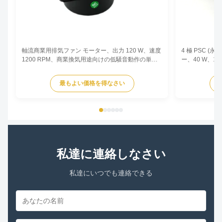
軸流商業用排気ファン モーター、出力 120 W、速度
4 極 PSC 
1200 RPM、商業換気用途向けの低騒音動作の単相
ー、40 W、1
非同期タイプ。
めの銅巻線と
ンサ実行設計
最もよい価格を得なさい
私達に連絡しなさい
私達にいつでも連絡できる