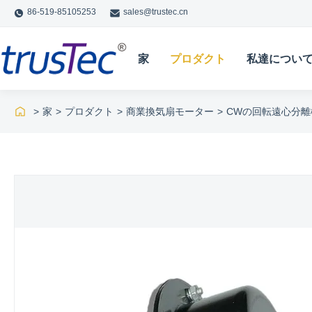
86-519-85105253
sales@trustec.cn
家
プロダクト
私達につい
>
家
>
プロダクト
>
商業換気扇モーター
>
CWの回転遠心分離