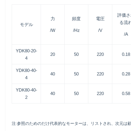
評価さ
力
頻度
電圧
る流
モデル
/W
/Hz
/V
/A
YDK80-20-
20
50
220
0.18
4
YDK80-40-
40
50
220
0.28
4
YDK80-40-
40
50
220
0.58
2
注:参照のためのだけ代表的なモーターは、リストされ、次元は