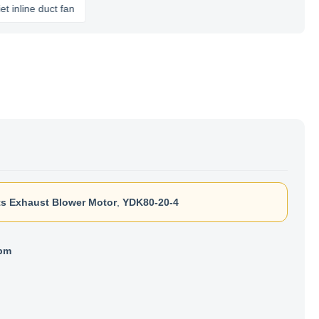
ne duct fan
ts Exhaust Blower Motor
,
YDK80-20-4
pm