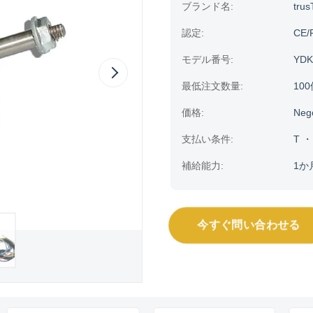
ブランド名:
trus
認定:
CE/
モデル番号:
YDK
最低注文数量:
10
価格:
Neg
支払い条件:
T 
補給能力:
1か
今すぐ問い合わせる