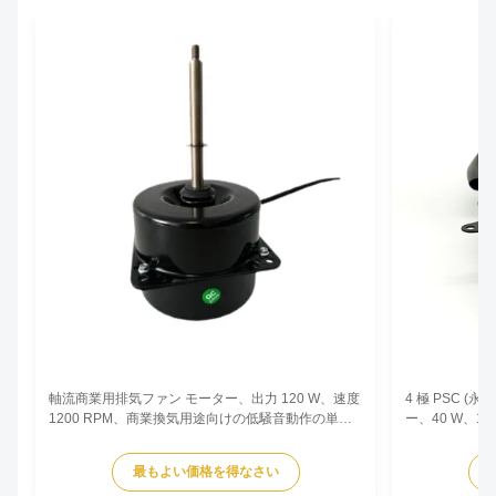
軸流商業用排気ファン モーター、出力 120 W、速度
4 極 PSC 
1200 RPM、商業換気用途向けの低騒音動作の単相
ー、40 W、1
非同期タイプ。
めの銅巻線と
ンサ実行設計
最もよい価格を得なさい