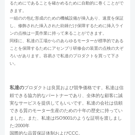
るためにであることを確かめるために自動的に巻くことがで
きます。
一組のの包む形成のための機械設備が挿入あり、速度を保証
し、修飾された挿入された紡錘だけ保障するために挿入ライ
ンの点検は一貫作業に持って来ることができます。
同様に、私達の工場からのあらゆるモーターが標準的である
ことを保障するためにアセンブリ研修会の装置の点検の大ぞ
ろいがあります。容易さで私達のプロダクトを買って下さ
い。
私達の
プロダクトは良質および競争価格です。私達は信
頼できる協力的なパートナーであり、全体的な顧客に誠
実なサービスを提供してもいいです。私達の会社は信頼
できる質のモーター生産のための十年の歴史に持ってい
ました。また、私達はISO9001のような証明を渡しまし
た:2000年
国際的な品質保証体制およびCCC。