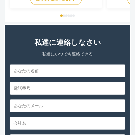
YDK140-125-6
FSE1016S 372
230V 60Hz 107
私達に連絡しなさい
私達にいつでも連絡できる