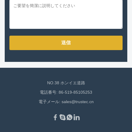
送信
NO.38 ホンイエ道路
電話番号: 86-519-85105253
電子メール:
sales@trustec.cn