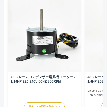
42 フレームコンデンサー扇風機 モーター -
48フレーム
1/10HP 220-240V 50HZ 850RPM
1/6HP 208-
Electric Cond
Replacement F
60Hz 1/6HP Te
HP Voltage Sp
最もよい価格を得なさい